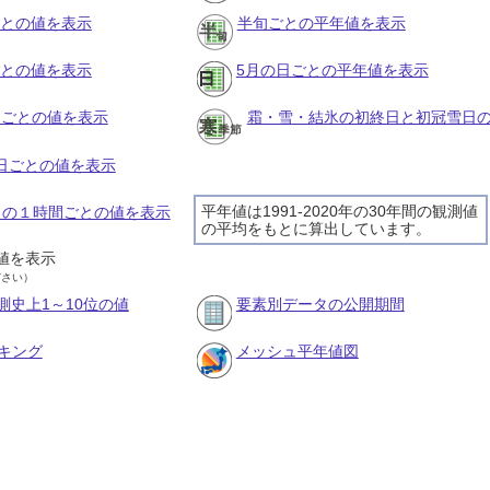
ごとの値を表示
半旬ごとの平年値を表示
ごとの値を表示
5月の日ごとの平年値を表示
旬ごとの値を表示
霜・雪・結氷の初終日と初冠雪日
の日ごとの値を表示
平年値は1991-2020年の30年間の観測値
5日の１時間ごとの値を表示
の平均をもとに算出しています。
値を表示
ださい）
測史上1～10位の値
要素別データの公開期間
キング
メッシュ平年値図