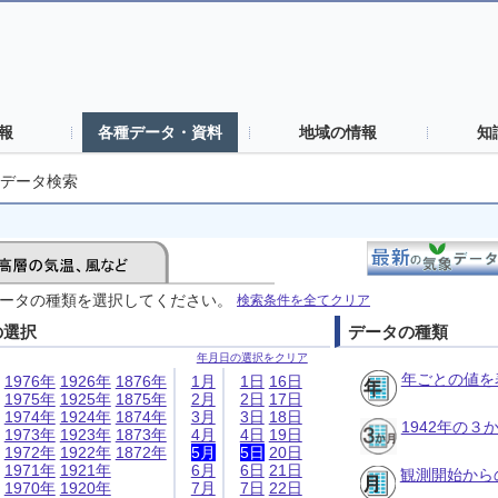
報
各種データ・資料
地域の情報
知
データ検索
ータの種類を選択してください。
検索条件を全てクリア
の選択
データの種類
年月日の選択をクリア
年ごとの値を
1976年
1926年
1876年
1月
1日
16日
1975年
1925年
1875年
2月
2日
17日
1974年
1924年
1874年
3月
3日
18日
1942年の
1973年
1923年
1873年
4月
4日
19日
1972年
1922年
1872年
5月
5日
20日
1971年
1921年
6月
6日
21日
観測開始から
1970年
1920年
7月
7日
22日