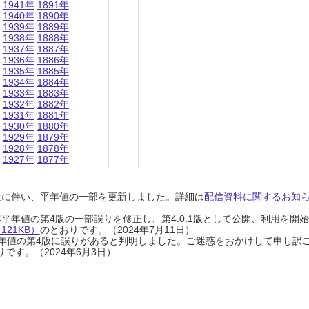
1941年
1891年
1940年
1890年
1939年
1889年
1938年
1888年
1937年
1887年
1936年
1886年
1935年
1885年
1934年
1884年
1933年
1883年
1932年
1882年
1931年
1881年
1930年
1880年
1929年
1879年
1928年
1878年
1927年
1877年
設に伴い、平年値の一部を更新しました。詳細は
配信資料に関するお知らせ
0年平年値の第4版の一部誤りを修正し、第4.0.1版として公開、利用を
21KB）
のとおりです。（2024年7月11日）
0年平年値の第4版に誤りがあると判明しました。ご迷惑をおかけして申し訳
です。（2024年6月3日）