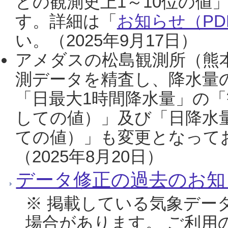
との観測史上1～10位の値
す。詳細は「
お知らせ（PDF
い。（2025年9月17日）
アメダスの松島観測所（熊本
測データを精査し、降水量
「日最大1時間降水量」の「
しての値）」及び「日降水
ての値）」も変更となって
（2025年8月20日）
データ修正の過去のお知
※ 掲載している気象デー
場合があります。 ご利用