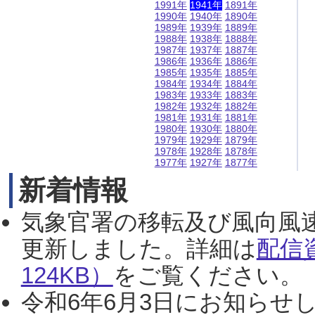
1991年
1941年
1891年
1990年
1940年
1890年
1989年
1939年
1889年
1988年
1938年
1888年
1987年
1937年
1887年
1986年
1936年
1886年
1985年
1935年
1885年
1984年
1934年
1884年
1983年
1933年
1883年
1982年
1932年
1882年
1981年
1931年
1881年
1980年
1930年
1880年
1979年
1929年
1879年
1978年
1928年
1878年
1977年
1927年
1877年
新着情報
気象官署の移転及び風向風
更新しました。詳細は
配信
124KB）
をご覧ください。（2
令和6年6月3日にお知らせし