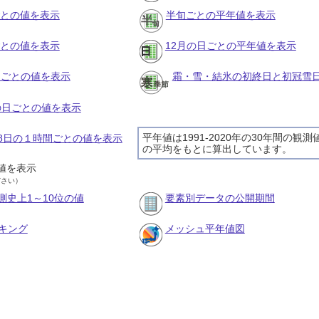
ごとの値を表示
半旬ごとの平年値を表示
ごとの値を表示
12月の日ごとの平年値を表示
旬ごとの値を表示
霜・雪・結氷の初終日と初冠雪
月の日ごとの値を表示
平年値は1991-2020年の30年間の観測
月18日の１時間ごとの値を表示
の平均をもとに算出しています。
値を表示
ださい）
測史上1～10位の値
要素別データの公開期間
キング
メッシュ平年値図