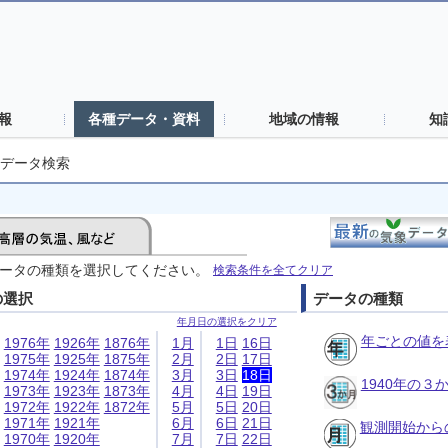
報
各種データ・資料
地域の情報
知
データ検索
ータの種類を選択してください。
検索条件を全てクリア
の選択
データの種類
年月日の選択をクリア
年ごとの値を
1976年
1926年
1876年
1月
1日
16日
1975年
1925年
1875年
2月
2日
17日
1974年
1924年
1874年
3月
3日
18日
1940年の
1973年
1923年
1873年
4月
4日
19日
1972年
1922年
1872年
5月
5日
20日
1971年
1921年
6月
6日
21日
観測開始から
1970年
1920年
7月
7日
22日