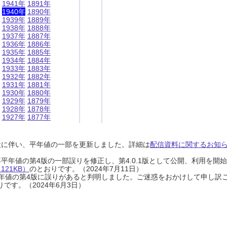
1941年
1891年
1940年
1890年
1939年
1889年
1938年
1888年
1937年
1887年
1936年
1886年
1935年
1885年
1934年
1884年
1933年
1883年
1932年
1882年
1931年
1881年
1930年
1880年
1929年
1879年
1928年
1878年
1927年
1877年
設に伴い、平年値の一部を更新しました。詳細は
配信資料に関するお知らせ
0年平年値の第4版の一部誤りを修正し、第4.0.1版として公開、利用を
21KB）
のとおりです。（2024年7月11日）
0年平年値の第4版に誤りがあると判明しました。ご迷惑をおかけして申し訳
です。（2024年6月3日）