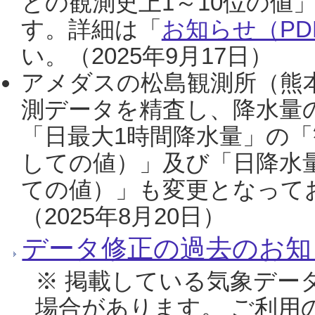
との観測史上1～10位の値
す。詳細は「
お知らせ（PDF
い。（2025年9月17日）
アメダスの松島観測所（熊本
測データを精査し、降水量
「日最大1時間降水量」の「
しての値）」及び「日降水
ての値）」も変更となって
（2025年8月20日）
データ修正の過去のお知
※ 掲載している気象デー
場合があります。 ご利用