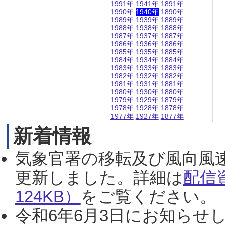
1991年
1941年
1891年
1990年
1940年
1890年
1989年
1939年
1889年
1988年
1938年
1888年
1987年
1937年
1887年
1986年
1936年
1886年
1985年
1935年
1885年
1984年
1934年
1884年
1983年
1933年
1883年
1982年
1932年
1882年
1981年
1931年
1881年
1980年
1930年
1880年
1979年
1929年
1879年
1978年
1928年
1878年
1977年
1927年
1877年
新着情報
気象官署の移転及び風向風
更新しました。詳細は
配信
124KB）
をご覧ください。（2
令和6年6月3日にお知らせし