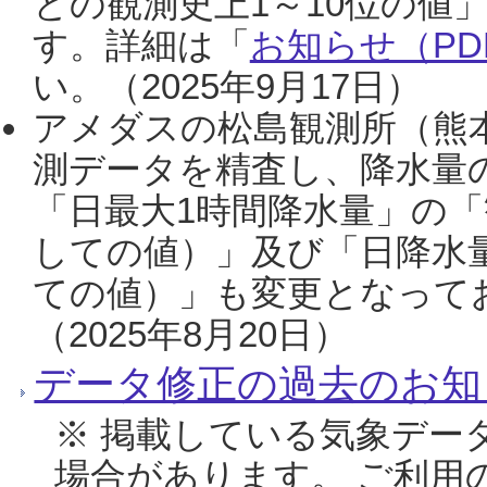
との観測史上1～10位の値
す。詳細は「
お知らせ（PDF
い。（2025年9月17日）
アメダスの松島観測所（熊本
測データを精査し、降水量
「日最大1時間降水量」の「
しての値）」及び「日降水
ての値）」も変更となって
（2025年8月20日）
データ修正の過去のお知
※ 掲載している気象デー
場合があります。 ご利用