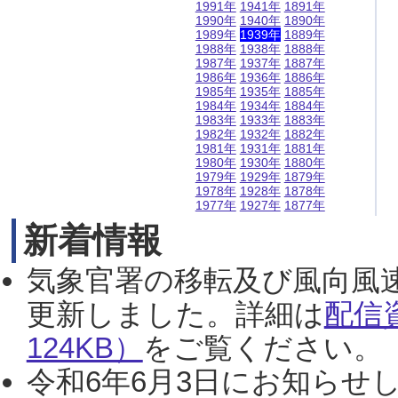
1991年
1941年
1891年
1990年
1940年
1890年
1989年
1939年
1889年
1988年
1938年
1888年
1987年
1937年
1887年
1986年
1936年
1886年
1985年
1935年
1885年
1984年
1934年
1884年
1983年
1933年
1883年
1982年
1932年
1882年
1981年
1931年
1881年
1980年
1930年
1880年
1979年
1929年
1879年
1978年
1928年
1878年
1977年
1927年
1877年
新着情報
気象官署の移転及び風向風
更新しました。詳細は
配信
124KB）
をご覧ください。（2
令和6年6月3日にお知らせし