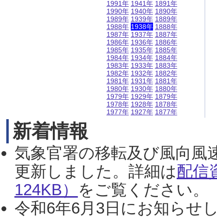
1991年
1941年
1891年
1990年
1940年
1890年
1989年
1939年
1889年
1988年
1938年
1888年
1987年
1937年
1887年
1986年
1936年
1886年
1985年
1935年
1885年
1984年
1934年
1884年
1983年
1933年
1883年
1982年
1932年
1882年
1981年
1931年
1881年
1980年
1930年
1880年
1979年
1929年
1879年
1978年
1928年
1878年
1977年
1927年
1877年
新着情報
気象官署の移転及び風向風
更新しました。詳細は
配信
124KB）
をご覧ください。（2
令和6年6月3日にお知らせし