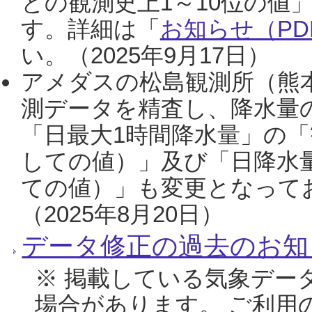
との観測史上1～10位の値
す。詳細は「
お知らせ（PDF
い。（2025年9月17日）
アメダスの松島観測所（熊本
測データを精査し、降水量
「日最大1時間降水量」の「
しての値）」及び「日降水
ての値）」も変更となって
（2025年8月20日）
データ修正の過去のお知
※ 掲載している気象デー
場合があります。 ご利用