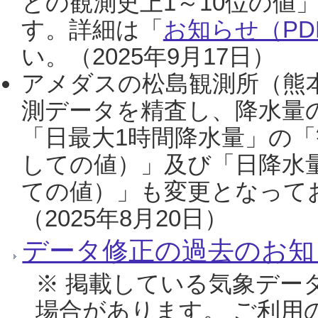
との観測史上1～10位の値
す。詳細は「
お知らせ（PDF
い。（2025年9月17日）
アメダスの松島観測所（熊本
測データを精査し、降水量
「日最大1時間降水量」の「
しての値）」及び「日降水
ての値）」も変更となって
（2025年8月20日）
データ修正の過去のお知
※ 掲載している気象デー
場合があります。 ご利用