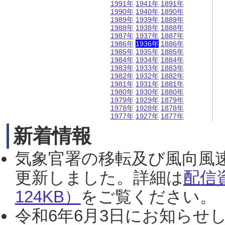
1991年
1941年
1891年
1990年
1940年
1890年
1989年
1939年
1889年
1988年
1938年
1888年
1987年
1937年
1887年
1986年
1936年
1886年
1985年
1935年
1885年
1984年
1934年
1884年
1983年
1933年
1883年
1982年
1932年
1882年
1981年
1931年
1881年
1980年
1930年
1880年
1979年
1929年
1879年
1978年
1928年
1878年
1977年
1927年
1877年
新着情報
気象官署の移転及び風向風
更新しました。詳細は
配信
124KB）
をご覧ください。（2
令和6年6月3日にお知らせし