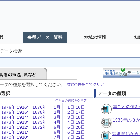
報
各種データ・資料
地域の情報
知
データ検索
ータの種類を選択してください。
検索条件を全てクリア
の選択
データの種類
年月日の選択をクリア
年ごとの値を
1976年
1926年
1876年
1月
1日
16日
1975年
1925年
1875年
2月
2日
17日
1974年
1924年
1874年
3月
3日
18日
1935年の
1973年
1923年
1873年
4月
4日
19日
1972年
1922年
1872年
5月
5日
20日
1971年
1921年
6月
6日
21日
観測開始から
1970年
1920年
7月
7日
22日