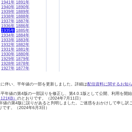
1941年
1891年
1940年
1890年
1939年
1889年
1938年
1888年
1937年
1887年
1936年
1886年
1935年
1885年
1934年
1884年
1933年
1883年
1932年
1882年
1931年
1881年
1930年
1880年
1929年
1879年
1928年
1878年
1927年
1877年
設に伴い、平年値の一部を更新しました。詳細は
配信資料に関するお知らせ
0年平年値の第4版の一部誤りを修正し、第4.0.1版として公開、利用を
21KB）
のとおりです。（2024年7月11日）
0年平年値の第4版に誤りがあると判明しました。ご迷惑をおかけして申し訳
です。（2024年6月3日）