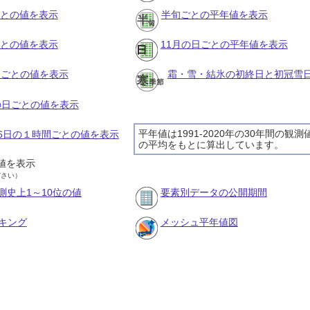
ごとの値を表示
半旬ごとの平年値を表示
ごとの値を表示
11月の日ごとの平年値を表示
旬ごとの値を表示
霜・雪・結氷の初終日と初冠雪
月の日ごとの値を表示
平年値は1991-2020年の30年間の観測
月26日の１時間ごとの値を表示
の平均をもとに算出しています。
値を表示
ださい）
測史上1～10位の値
要素別データの公開期間
キング
メッシュ平年値図