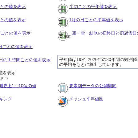
ごとの値を表示
半旬ごとの平年値を表示
ごとの値を表示
1月の日ごとの平年値を表示
旬ごとの値を表示
霜・雪・結氷の初終日と初冠雪日
の日ごとの値を表示
平年値は1991-2020年の30年間の観測値
18日の１時間ごとの値を表示
の平均をもとに算出しています。
値を表示
ださい）
測史上1～10位の値
要素別データの公開期間
キング
メッシュ平年値図