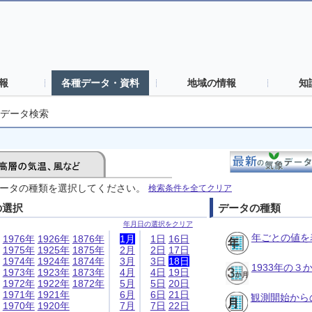
報
各種データ・資料
地域の情報
知
データ検索
ータの種類を選択してください。
検索条件を全てクリア
の選択
データの種類
年月日の選択をクリア
年ごとの値を
1976年
1926年
1876年
1月
1日
16日
1975年
1925年
1875年
2月
2日
17日
1974年
1924年
1874年
3月
3日
18日
1933年の
1973年
1923年
1873年
4月
4日
19日
1972年
1922年
1872年
5月
5日
20日
1971年
1921年
6月
6日
21日
観測開始から
1970年
1920年
7月
7日
22日