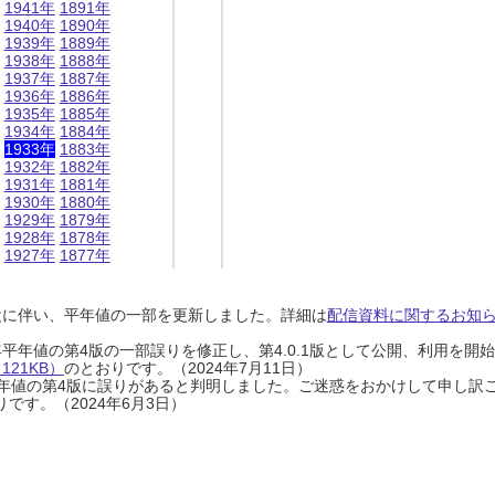
1941年
1891年
1940年
1890年
1939年
1889年
1938年
1888年
1937年
1887年
1936年
1886年
1935年
1885年
1934年
1884年
1933年
1883年
1932年
1882年
1931年
1881年
1930年
1880年
1929年
1879年
1928年
1878年
1927年
1877年
設に伴い、平年値の一部を更新しました。詳細は
配信資料に関するお知らせ
0年平年値の第4版の一部誤りを修正し、第4.0.1版として公開、利用を
21KB）
のとおりです。（2024年7月11日）
0年平年値の第4版に誤りがあると判明しました。ご迷惑をおかけして申し訳
です。（2024年6月3日）