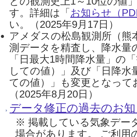
との観測史上1～10位の値
す。詳細は「
お知らせ（PDF
い。（2025年9月17日）
アメダスの松島観測所（熊本
測データを精査し、降水量
「日最大1時間降水量」の「
しての値）」及び「日降水
ての値）」も変更となって
（2025年8月20日）
データ修正の過去のお知
※ 掲載している気象デー
場合があります。 ご利用