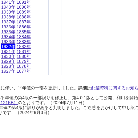
1941年
1891年
1940年
1890年
1939年
1889年
1938年
1888年
1937年
1887年
1936年
1886年
1935年
1885年
1934年
1884年
1933年
1883年
1932年
1882年
1931年
1881年
1930年
1880年
1929年
1879年
1928年
1878年
1927年
1877年
設に伴い、平年値の一部を更新しました。詳細は
配信資料に関するお知らせ
0年平年値の第4版の一部誤りを修正し、第4.0.1版として公開、利用を
21KB）
のとおりです。（2024年7月11日）
0年平年値の第4版に誤りがあると判明しました。ご迷惑をおかけして申し訳
です。（2024年6月3日）