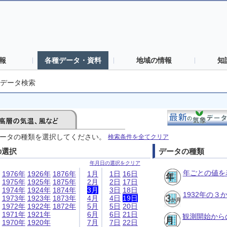
報
各種データ・資料
地域の情報
知
データ検索
ータの種類を選択してください。
検索条件を全てクリア
の選択
データの種類
年月日の選択をクリア
年ごとの値を
1976年
1926年
1876年
1月
1日
16日
1975年
1925年
1875年
2月
2日
17日
1974年
1924年
1874年
3月
3日
18日
1932年の
1973年
1923年
1873年
4月
4日
19日
1972年
1922年
1872年
5月
5日
20日
1971年
1921年
6月
6日
21日
観測開始から
1970年
1920年
7月
7日
22日