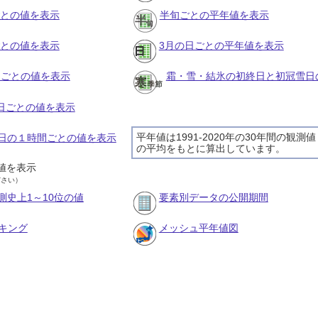
ごとの値を表示
半旬ごとの平年値を表示
ごとの値を表示
3月の日ごとの平年値を表示
旬ごとの値を表示
霜・雪・結氷の初終日と初冠雪日
の日ごとの値を表示
平年値は1991-2020年の30年間の観測値
19日の１時間ごとの値を表示
の平均をもとに算出しています。
値を表示
ださい）
測史上1～10位の値
要素別データの公開期間
キング
メッシュ平年値図