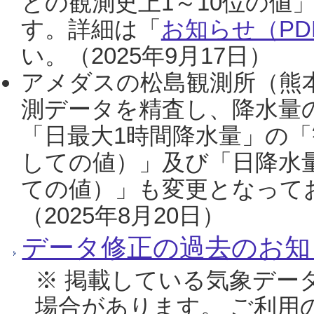
との観測史上1～10位の値
す。詳細は「
お知らせ（PDF
い。（2025年9月17日）
アメダスの松島観測所（熊本
測データを精査し、降水量
「日最大1時間降水量」の「
しての値）」及び「日降水
ての値）」も変更となって
（2025年8月20日）
データ修正の過去のお知
※ 掲載している気象デー
場合があります。 ご利用