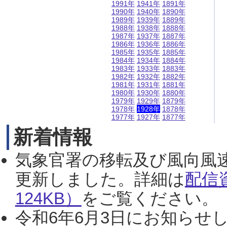
1991年
1941年
1891年
1990年
1940年
1890年
1989年
1939年
1889年
1988年
1938年
1888年
1987年
1937年
1887年
1986年
1936年
1886年
1985年
1935年
1885年
1984年
1934年
1884年
1983年
1933年
1883年
1982年
1932年
1882年
1981年
1931年
1881年
1980年
1930年
1880年
1979年
1929年
1879年
1978年
1928年
1878年
1977年
1927年
1877年
新着情報
気象官署の移転及び風向風
更新しました。詳細は
配信
124KB）
をご覧ください。（2
令和6年6月3日にお知らせし