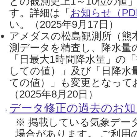
との観測史上1～10位の値
す。詳細は「
お知らせ（PDF
い。（2025年9月17日）
アメダスの松島観測所（熊本
測データを精査し、降水量
「日最大1時間降水量」の「
しての値）」及び「日降水
ての値）」も変更となって
（2025年8月20日）
データ修正の過去のお知
※ 掲載している気象デー
場合があります。 ご利用