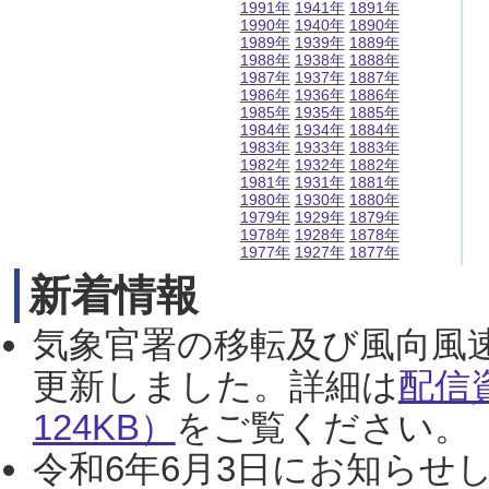
1991年
1941年
1891年
1990年
1940年
1890年
1989年
1939年
1889年
1988年
1938年
1888年
1987年
1937年
1887年
1986年
1936年
1886年
1985年
1935年
1885年
1984年
1934年
1884年
1983年
1933年
1883年
1982年
1932年
1882年
1981年
1931年
1881年
1980年
1930年
1880年
1979年
1929年
1879年
1978年
1928年
1878年
1977年
1927年
1877年
新着情報
気象官署の移転及び風向風
更新しました。詳細は
配信
124KB）
をご覧ください。（2
令和6年6月3日にお知らせし