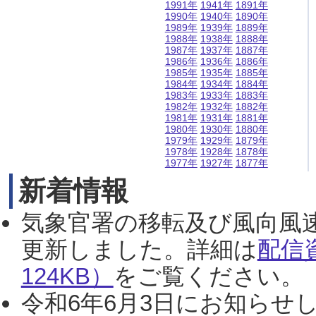
1991年
1941年
1891年
1990年
1940年
1890年
1989年
1939年
1889年
1988年
1938年
1888年
1987年
1937年
1887年
1986年
1936年
1886年
1985年
1935年
1885年
1984年
1934年
1884年
1983年
1933年
1883年
1982年
1932年
1882年
1981年
1931年
1881年
1980年
1930年
1880年
1979年
1929年
1879年
1978年
1928年
1878年
1977年
1927年
1877年
新着情報
気象官署の移転及び風向風
更新しました。詳細は
配信
124KB）
をご覧ください。（2
令和6年6月3日にお知らせし