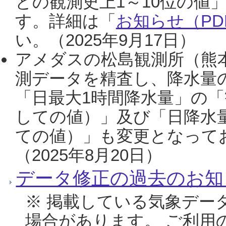
との観測史上1～10位の値
す。詳細は「
お知らせ（PDF
い。（2025年9月17日）
アメダスの松島観測所（熊本
測データを精査し、降水量
「日最大1時間降水量」の「
しての値）」及び「日降水
ての値）」も変更となって
（2025年8月20日）
データ修正の過去のお知
※ 掲載している気象デー
場合があります。 ご利用