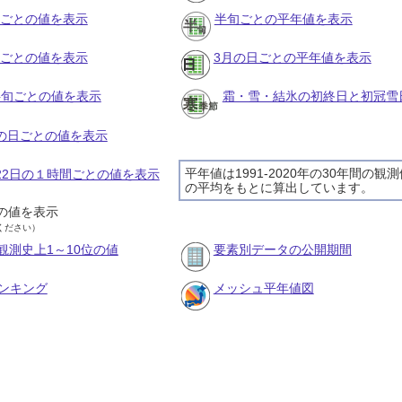
月ごとの値を表示
半旬ごとの平年値を表示
旬ごとの値を表示
3月の日ごとの平年値を表示
の半旬ごとの値を表示
霜・雪・結氷の初終日と初冠雪
月の日ごとの値を表示
平年値は1991-2020年の30年間の観
月22日の１時間ごとの値を表示
の平均をもとに算出しています。
の値を表示
ください）
観測史上1～10位の値
要素別データの公開期間
ンキング
メッシュ平年値図