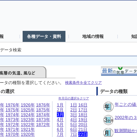
報
各種データ・資料
地域の情報
知
データ検索
ータの種類を選択してください。
検索条件を全てクリア
日の選択
データの種類
年月日の選択をクリア
年ごとの値
6年
1976年
1926年
1876年
1月
1日
16日
5年
1975年
1925年
1875年
2月
2日
17日
4年
1974年
1924年
1874年
3月
3日
18日
2002年
3年
1973年
1923年
1873年
4月
4日
19日
2年
1972年
1922年
1872年
5月
5日
20日
1年
1971年
1921年
6月
6日
21日
観測開始か
0年
1970年
1920年
7月
7日
22日