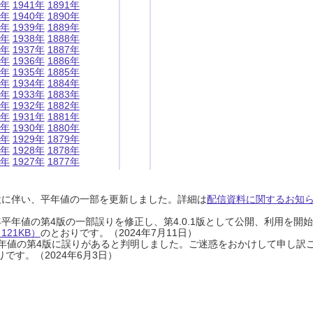
1年
1941年
1891年
0年
1940年
1890年
9年
1939年
1889年
8年
1938年
1888年
7年
1937年
1887年
6年
1936年
1886年
5年
1935年
1885年
4年
1934年
1884年
3年
1933年
1883年
2年
1932年
1882年
1年
1931年
1881年
0年
1930年
1880年
9年
1929年
1879年
8年
1928年
1878年
7年
1927年
1877年
設に伴い、平年値の一部を更新しました。詳細は
配信資料に関するお知らせ
0年平年値の第4版の一部誤りを修正し、第4.0.1版として公開、利用を
21KB）
のとおりです。（2024年7月11日）
0年平年値の第4版に誤りがあると判明しました。ご迷惑をおかけして申し訳
です。（2024年6月3日）