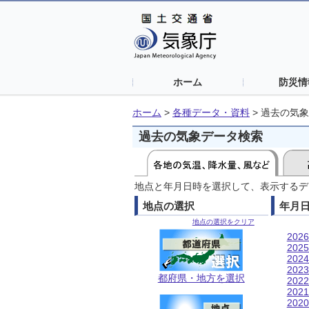
ホーム
防災情
ホーム
>
各種データ・資料
>
過去の気象
過去の気象データ検索
地点と年月日時を選択して、表示するデ
地点の選択
年月
地点の選択をクリア
202
202
202
202
都府県・地方を選択
202
202
202