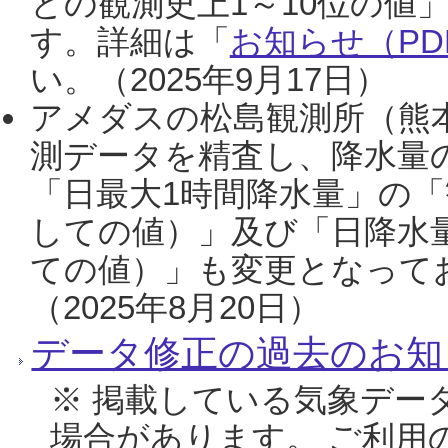
との観測史上1～10位の値
す。詳細は「
お知らせ（PDF
い。（2025年9月17日）
アメダスの松島観測所（熊本
測データを精査し、降水量
「日最大1時間降水量」の「
しての値）」及び「日降水
ての値）」も変更となって
（2025年8月20日）
データ修正の過去のお知
※ 掲載している気象デー
場合があります。 ご利用