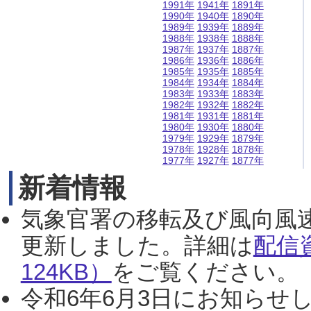
1991年
1941年
1891年
1990年
1940年
1890年
1989年
1939年
1889年
1988年
1938年
1888年
1987年
1937年
1887年
1986年
1936年
1886年
1985年
1935年
1885年
1984年
1934年
1884年
1983年
1933年
1883年
1982年
1932年
1882年
1981年
1931年
1881年
1980年
1930年
1880年
1979年
1929年
1879年
1978年
1928年
1878年
1977年
1927年
1877年
新着情報
気象官署の移転及び風向風
更新しました。詳細は
配信
124KB）
をご覧ください。（2
令和6年6月3日にお知らせし