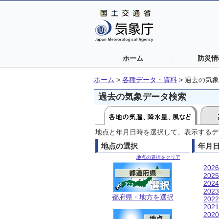
ホーム
防災情
ホーム
>
各種データ・資料
>
過去の気象
過去の気象データ検索
地点と年月日時を選択して、表示するデ
地点の選択
年月
地点の選択をクリア
202
202
202
202
都府県・地方を選択
202
202
202