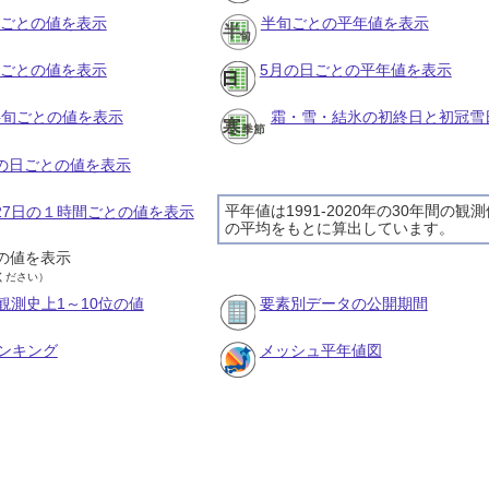
月ごとの値を表示
半旬ごとの平年値を表示
旬ごとの値を表示
5月の日ごとの平年値を表示
の半旬ごとの値を表示
霜・雪・結氷の初終日と初冠雪
月の日ごとの値を表示
平年値は1991-2020年の30年間の観
月27日の１時間ごとの値を表示
の平均をもとに算出しています。
の値を表示
ください）
観測史上1～10位の値
要素別データの公開期間
ンキング
メッシュ平年値図