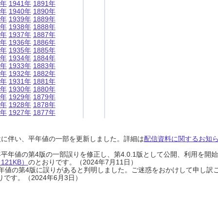
1年
1941年
1891年
0年
1940年
1890年
9年
1939年
1889年
8年
1938年
1888年
7年
1937年
1887年
6年
1936年
1886年
5年
1935年
1885年
4年
1934年
1884年
3年
1933年
1883年
2年
1932年
1882年
1年
1931年
1881年
0年
1930年
1880年
9年
1929年
1879年
8年
1928年
1878年
7年
1927年
1877年
設に伴い、平年値の一部を更新しました。詳細は
配信資料に関するお知らせ
0年平年値の第4版の一部誤りを修正し、第4.0.1版として公開、利用を
21KB）
のとおりです。（2024年7月11日）
0年平年値の第4版に誤りがあると判明しました。ご迷惑をおかけして申し訳
です。（2024年6月3日）