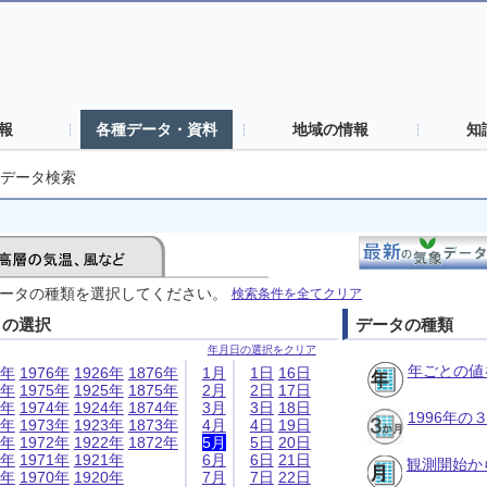
報
各種データ・資料
地域の情報
知
データ検索
ータの種類を選択してください。
検索条件を全てクリア
日の選択
データの種類
年月日の選択をクリア
年ごとの値
6年
1976年
1926年
1876年
1月
1日
16日
5年
1975年
1925年
1875年
2月
2日
17日
4年
1974年
1924年
1874年
3月
3日
18日
1996年
3年
1973年
1923年
1873年
4月
4日
19日
2年
1972年
1922年
1872年
5月
5日
20日
1年
1971年
1921年
6月
6日
21日
観測開始か
0年
1970年
1920年
7月
7日
22日