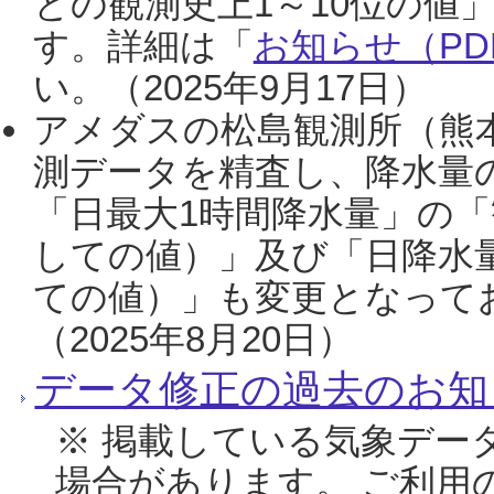
との観測史上1～10位の値
す。詳細は「
お知らせ（PDF
い。（2025年9月17日）
アメダスの松島観測所（熊本
測データを精査し、降水量
「日最大1時間降水量」の「
しての値）」及び「日降水
ての値）」も変更となって
（2025年8月20日）
データ修正の過去のお知
※ 掲載している気象デー
場合があります。 ご利用