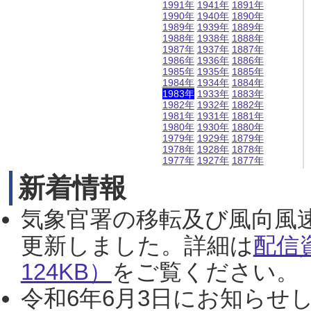
1991年
1941年
1891年
1990年
1940年
1890年
1989年
1939年
1889年
1988年
1938年
1888年
1987年
1937年
1887年
1986年
1936年
1886年
1985年
1935年
1885年
1984年
1934年
1884年
1983年
1933年
1883年
1982年
1932年
1882年
1981年
1931年
1881年
1980年
1930年
1880年
1979年
1929年
1879年
1978年
1928年
1878年
1977年
1927年
1877年
新着情報
気象官署の移転及び風向風
更新しました。詳細は
配信
124KB）
をご覧ください。（2
令和6年6月3日にお知らせし