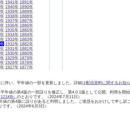
1年
1941年
1891年
0年
1940年
1890年
9年
1939年
1889年
8年
1938年
1888年
7年
1937年
1887年
6年
1936年
1886年
5年
1935年
1885年
4年
1934年
1884年
3年
1933年
1883年
2年
1932年
1882年
1年
1931年
1881年
0年
1930年
1880年
9年
1929年
1879年
8年
1928年
1878年
7年
1927年
1877年
設に伴い、平年値の一部を更新しました。詳細は
配信資料に関するお知らせ
0年平年値の第4版の一部誤りを修正し、第4.0.1版として公開、利用を
21KB）
のとおりです。（2024年7月11日）
0年平年値の第4版に誤りがあると判明しました。ご迷惑をおかけして申し訳
です。（2024年6月3日）