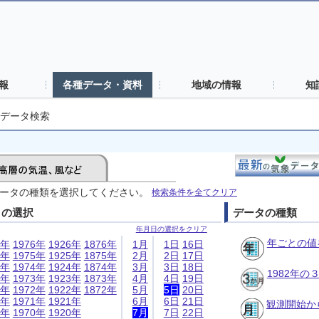
報
各種データ・資料
地域の情報
知
データ検索
ータの種類を選択してください。
検索条件を全てクリア
日の選択
データの種類
年月日の選択をクリア
年ごとの値
6年
1976年
1926年
1876年
1月
1日
16日
5年
1975年
1925年
1875年
2月
2日
17日
4年
1974年
1924年
1874年
3月
3日
18日
1982年
3年
1973年
1923年
1873年
4月
4日
19日
2年
1972年
1922年
1872年
5月
5日
20日
1年
1971年
1921年
6月
6日
21日
観測開始か
0年
1970年
1920年
7月
7日
22日