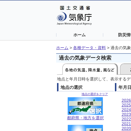
ホーム
防災情
ホーム
>
各種データ・資料
>
過去の気象
過去の気象データ検索
地点と年月日時を選択して、表示するデ
地点の選択
年月
地点の選択をクリア
202
202
202
202
都府県・地方を選択
202
202
202