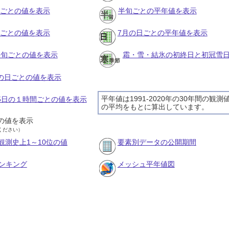
月ごとの値を表示
半旬ごとの平年値を表示
旬ごとの値を表示
7月の日ごとの平年値を表示
の半旬ごとの値を表示
霜・雪・結氷の初終日と初冠雪
月の日ごとの値を表示
平年値は1991-2020年の30年間の観測
月5日の１時間ごとの値を表示
の平均をもとに算出しています。
の値を表示
ください）
観測史上1～10位の値
要素別データの公開期間
ンキング
メッシュ平年値図