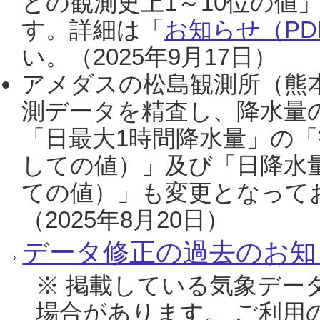
との観測史上1～10位の値
す。詳細は「
お知らせ（PDF
い。（2025年9月17日）
アメダスの松島観測所（熊本
測データを精査し、降水量
「日最大1時間降水量」の「
しての値）」及び「日降水
ての値）」も変更となって
（2025年8月20日）
データ修正の過去のお知
※ 掲載している気象デー
場合があります。 ご利用