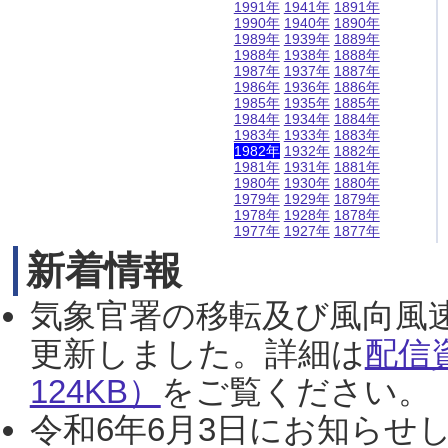
1991年
1941年
1891年
1990年
1940年
1890年
1989年
1939年
1889年
1988年
1938年
1888年
1987年
1937年
1887年
1986年
1936年
1886年
1985年
1935年
1885年
1984年
1934年
1884年
1983年
1933年
1883年
1982年
1932年
1882年
1981年
1931年
1881年
1980年
1930年
1880年
1979年
1929年
1879年
1978年
1928年
1878年
1977年
1927年
1877年
新着情報
気象官署の移転及び風向風
更新しました。詳細は
配信
124KB）
をご覧ください。（2
令和6年6月3日にお知らせし