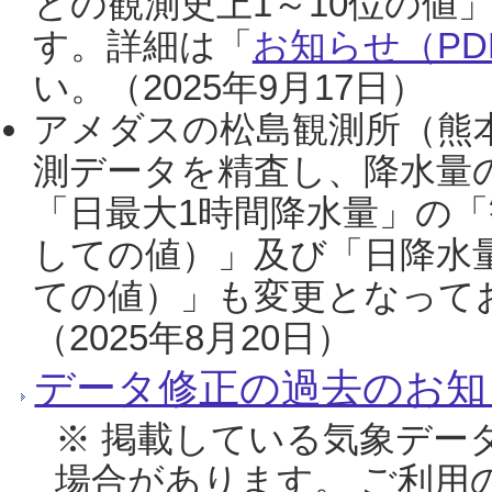
との観測史上1～10位の値
す。詳細は「
お知らせ（PDF
い。（2025年9月17日）
アメダスの松島観測所（熊本
測データを精査し、降水量
「日最大1時間降水量」の「
しての値）」及び「日降水
ての値）」も変更となって
（2025年8月20日）
データ修正の過去のお知
※ 掲載している気象デー
場合があります。 ご利用