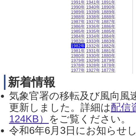
1991年
1941年
1891年
1990年
1940年
1890年
1989年
1939年
1889年
1988年
1938年
1888年
1987年
1937年
1887年
1986年
1936年
1886年
1985年
1935年
1885年
1984年
1934年
1884年
1983年
1933年
1883年
1982年
1932年
1882年
1981年
1931年
1881年
1980年
1930年
1880年
1979年
1929年
1879年
1978年
1928年
1878年
1977年
1927年
1877年
新着情報
気象官署の移転及び風向風
更新しました。詳細は
配信
124KB）
をご覧ください。（2
令和6年6月3日にお知らせし