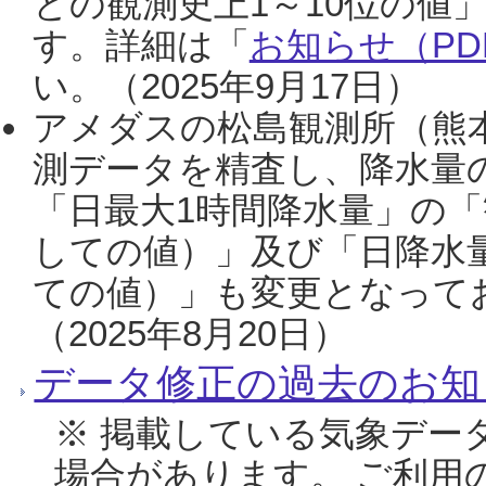
との観測史上1～10位の値
す。詳細は「
お知らせ（PDF
い。（2025年9月17日）
アメダスの松島観測所（熊本
測データを精査し、降水量
「日最大1時間降水量」の「
しての値）」及び「日降水
ての値）」も変更となって
（2025年8月20日）
データ修正の過去のお知
※ 掲載している気象デー
場合があります。 ご利用