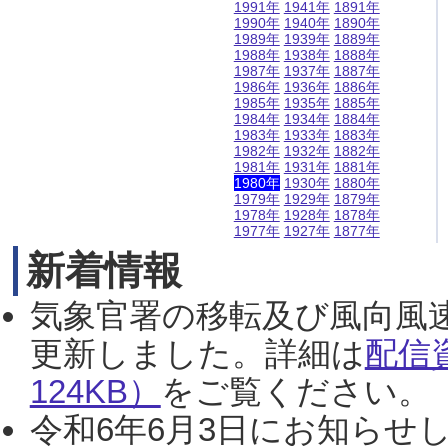
1991年
1941年
1891年
1990年
1940年
1890年
1989年
1939年
1889年
1988年
1938年
1888年
1987年
1937年
1887年
1986年
1936年
1886年
1985年
1935年
1885年
1984年
1934年
1884年
1983年
1933年
1883年
1982年
1932年
1882年
1981年
1931年
1881年
1980年
1930年
1880年
1979年
1929年
1879年
1978年
1928年
1878年
1977年
1927年
1877年
新着情報
気象官署の移転及び風向風
更新しました。詳細は
配信
124KB）
をご覧ください。（2
令和6年6月3日にお知らせし