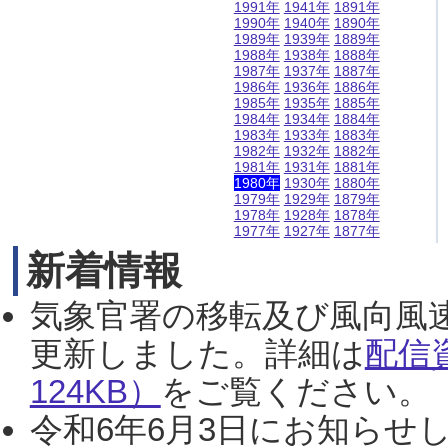
1991年
1941年
1891年
1990年
1940年
1890年
1989年
1939年
1889年
1988年
1938年
1888年
1987年
1937年
1887年
1986年
1936年
1886年
1985年
1935年
1885年
1984年
1934年
1884年
1983年
1933年
1883年
1982年
1932年
1882年
1981年
1931年
1881年
1980年
1930年
1880年
1979年
1929年
1879年
1978年
1928年
1878年
1977年
1927年
1877年
新着情報
気象官署の移転及び風向風
更新しました。詳細は
配信
124KB）
をご覧ください。（2
令和6年6月3日にお知らせし