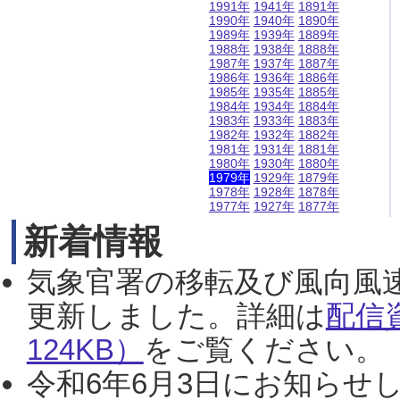
1991年
1941年
1891年
1990年
1940年
1890年
1989年
1939年
1889年
1988年
1938年
1888年
1987年
1937年
1887年
1986年
1936年
1886年
1985年
1935年
1885年
1984年
1934年
1884年
1983年
1933年
1883年
1982年
1932年
1882年
1981年
1931年
1881年
1980年
1930年
1880年
1979年
1929年
1879年
1978年
1928年
1878年
1977年
1927年
1877年
新着情報
気象官署の移転及び風向風
更新しました。詳細は
配信
124KB）
をご覧ください。（2
令和6年6月3日にお知らせし