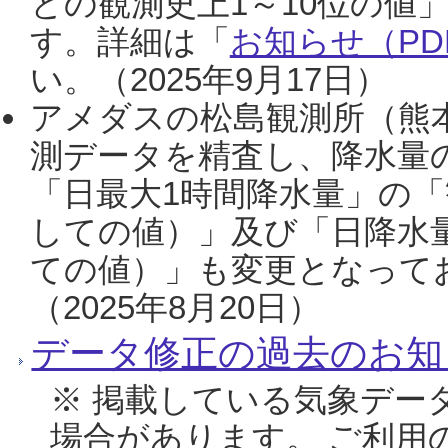
との観測史上1～10位の値
す。詳細は「
お知らせ（PDF
い。（2025年9月17日）
アメダスの松島観測所（熊本
測データを精査し、降水量
「日最大1時間降水量」の「
しての値）」及び「日降水
ての値）」も変更となって
（2025年8月20日）
データ修正の過去のお知
※ 掲載している気象デー
場合があります。 ご利用