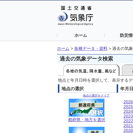
ホーム
防災情
ホーム
>
各種データ・資料
>
過去の気象
過去の気象データ検索
地点と年月日時を選択して、表示するデ
地点の選択
年月
地点の選択をクリア
202
202
202
202
都府県・地方を選択
202
202
202