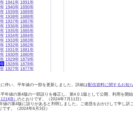
1年
1941年
1891年
0年
1940年
1890年
9年
1939年
1889年
8年
1938年
1888年
7年
1937年
1887年
6年
1936年
1886年
5年
1935年
1885年
4年
1934年
1884年
3年
1933年
1883年
2年
1932年
1882年
1年
1931年
1881年
0年
1930年
1880年
9年
1929年
1879年
8年
1928年
1878年
7年
1927年
1877年
設に伴い、平年値の一部を更新しました。詳細は
配信資料に関するお知らせ
0年平年値の第4版の一部誤りを修正し、第4.0.1版として公開、利用を
21KB）
のとおりです。（2024年7月11日）
0年平年値の第4版に誤りがあると判明しました。ご迷惑をおかけして申し訳
です。（2024年6月3日）