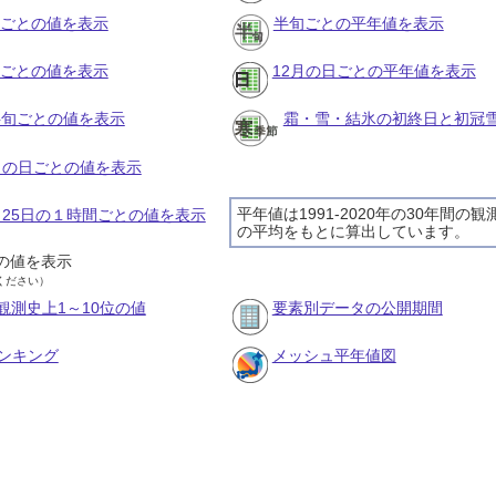
月ごとの値を表示
半旬ごとの平年値を表示
旬ごとの値を表示
12月の日ごとの平年値を表示
の半旬ごとの値を表示
霜・雪・結氷の初終日と初冠
2月の日ごとの値を表示
平年値は1991-2020年の30年間の観
2月25日の１時間ごとの値を表示
の平均をもとに算出しています。
の値を表示
ください）
観測史上1～10位の値
要素別データの公開期間
ンキング
メッシュ平年値図