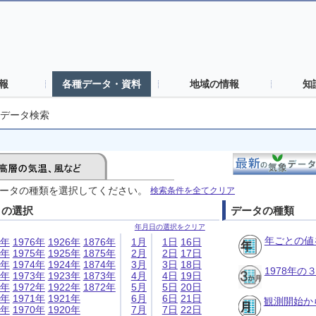
報
各種データ・資料
地域の情報
知
データ検索
ータの種類を選択してください。
検索条件を全てクリア
日の選択
データの種類
年月日の選択をクリア
年ごとの値
6年
1976年
1926年
1876年
1月
1日
16日
5年
1975年
1925年
1875年
2月
2日
17日
4年
1974年
1924年
1874年
3月
3日
18日
1978年
3年
1973年
1923年
1873年
4月
4日
19日
2年
1972年
1922年
1872年
5月
5日
20日
1年
1971年
1921年
6月
6日
21日
観測開始か
0年
1970年
1920年
7月
7日
22日