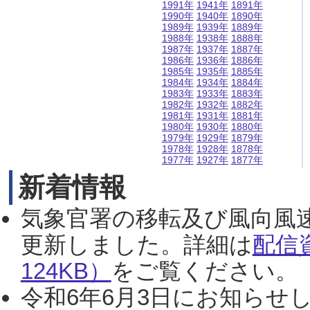
1991年
1941年
1891年
1990年
1940年
1890年
1989年
1939年
1889年
1988年
1938年
1888年
1987年
1937年
1887年
1986年
1936年
1886年
1985年
1935年
1885年
1984年
1934年
1884年
1983年
1933年
1883年
1982年
1932年
1882年
1981年
1931年
1881年
1980年
1930年
1880年
1979年
1929年
1879年
1978年
1928年
1878年
1977年
1927年
1877年
新着情報
気象官署の移転及び風向風
更新しました。詳細は
配信
124KB）
をご覧ください。（2
令和6年6月3日にお知らせし