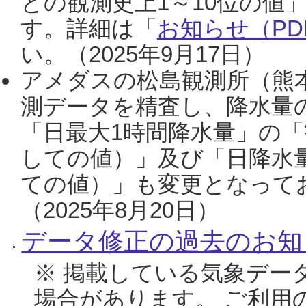
との観測史上1～10位の値
す。詳細は「
お知らせ（PDF
い。（2025年9月17日）
アメダスの松島観測所（熊本
測データを精査し、降水量
「日最大1時間降水量」の「
しての値）」及び「日降水
ての値）」も変更となって
（2025年8月20日）
データ修正の過去のお知
※ 掲載している気象デー
場合があります。 ご利用