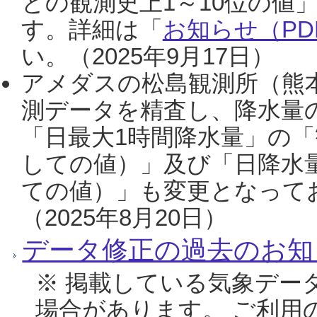
との観測史上1～10位の値
す。詳細は「
お知らせ（PDF
い。（2025年9月17日）
アメダスの松島観測所（熊本
測データを精査し、降水量
「日最大1時間降水量」の「
しての値）」及び「日降水
ての値）」も変更となって
（2025年8月20日）
データ修正の過去のお知
※ 掲載している気象デー
場合があります。 ご利用