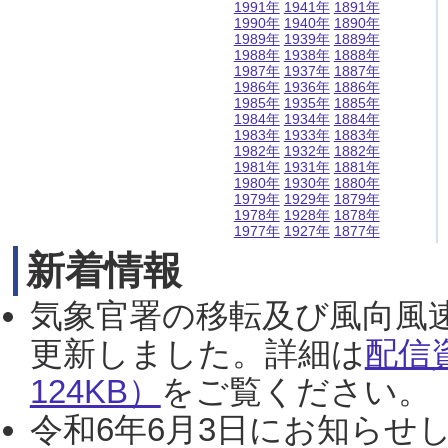
1991年
1941年
1891年
1990年
1940年
1890年
1989年
1939年
1889年
1988年
1938年
1888年
1987年
1937年
1887年
1986年
1936年
1886年
1985年
1935年
1885年
1984年
1934年
1884年
1983年
1933年
1883年
1982年
1932年
1882年
1981年
1931年
1881年
1980年
1930年
1880年
1979年
1929年
1879年
1978年
1928年
1878年
1977年
1927年
1877年
新着情報
気象官署の移転及び風向風
更新しました。詳細は
配信
124KB）
をご覧ください。（2
令和6年6月3日にお知らせし