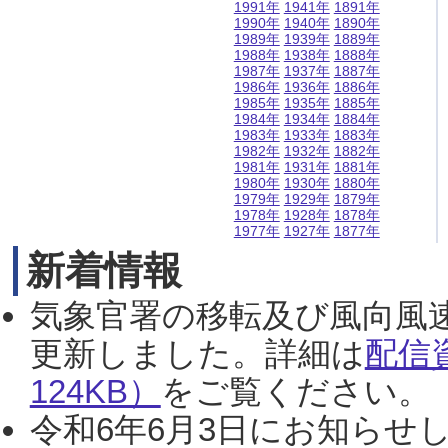
1991年
1941年
1891年
1990年
1940年
1890年
1989年
1939年
1889年
1988年
1938年
1888年
1987年
1937年
1887年
1986年
1936年
1886年
1985年
1935年
1885年
1984年
1934年
1884年
1983年
1933年
1883年
1982年
1932年
1882年
1981年
1931年
1881年
1980年
1930年
1880年
1979年
1929年
1879年
1978年
1928年
1878年
1977年
1927年
1877年
新着情報
気象官署の移転及び風向風
更新しました。詳細は
配信
124KB）
をご覧ください。（2
令和6年6月3日にお知らせし