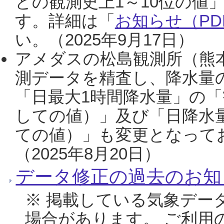
との観測史上1～10位の値
す。詳細は「
お知らせ（PDF
い。（2025年9月17日）
アメダスの松島観測所（熊本
測データを精査し、降水量
「日最大1時間降水量」の「
しての値）」及び「日降水
ての値）」も変更となって
（2025年8月20日）
データ修正の過去のお知
※ 掲載している気象デー
場合があります。 ご利用