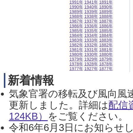
1991年
1941年
1891年
1990年
1940年
1890年
1989年
1939年
1889年
1988年
1938年
1888年
1987年
1937年
1887年
1986年
1936年
1886年
1985年
1935年
1885年
1984年
1934年
1884年
1983年
1933年
1883年
1982年
1932年
1882年
1981年
1931年
1881年
1980年
1930年
1880年
1979年
1929年
1879年
1978年
1928年
1878年
1977年
1927年
1877年
新着情報
気象官署の移転及び風向風
更新しました。詳細は
配信
124KB）
をご覧ください。（2
令和6年6月3日にお知らせし