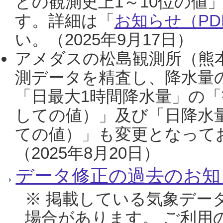
との観測史上1～10位の値
す。詳細は「
お知らせ（PDF
い。（2025年9月17日）
アメダスの松島観測所（熊本
測データを精査し、降水量
「日最大1時間降水量」の「
しての値）」及び「日降水
ての値）」も変更となって
（2025年8月20日）
データ修正の過去のお知
※ 掲載している気象デー
場合があります。 ご利用