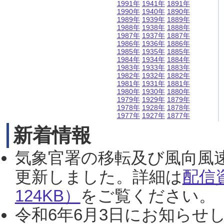
1991年
1941年
1891年
1990年
1940年
1890年
1989年
1939年
1889年
1988年
1938年
1888年
1987年
1937年
1887年
1986年
1936年
1886年
1985年
1935年
1885年
1984年
1934年
1884年
1983年
1933年
1883年
1982年
1932年
1882年
1981年
1931年
1881年
1980年
1930年
1880年
1979年
1929年
1879年
1978年
1928年
1878年
1977年
1927年
1877年
新着情報
気象官署の移転及び風向風
更新しました。詳細は
配信
124KB）
をご覧ください。（2
令和6年6月3日にお知らせし