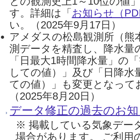
との観測史上1～10位の値
す。詳細は「
お知らせ（PDF
い。（2025年9月17日）
アメダスの松島観測所（熊本
測データを精査し、降水量
「日最大1時間降水量」の「
しての値）」及び「日降水
ての値）」も変更となって
（2025年8月20日）
データ修正の過去のお知
※ 掲載している気象デー
場合があります。 ご利用