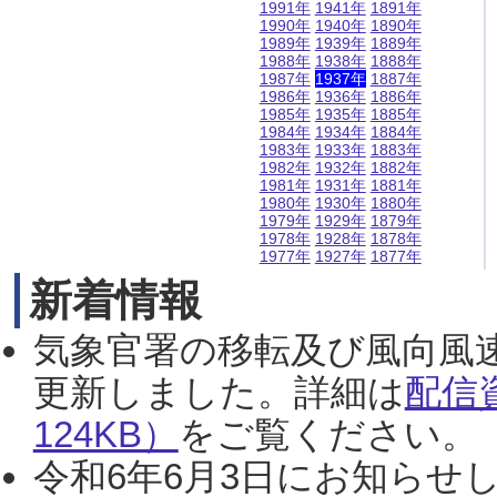
1991年
1941年
1891年
1990年
1940年
1890年
1989年
1939年
1889年
1988年
1938年
1888年
1987年
1937年
1887年
1986年
1936年
1886年
1985年
1935年
1885年
1984年
1934年
1884年
1983年
1933年
1883年
1982年
1932年
1882年
1981年
1931年
1881年
1980年
1930年
1880年
1979年
1929年
1879年
1978年
1928年
1878年
1977年
1927年
1877年
新着情報
気象官署の移転及び風向風
更新しました。詳細は
配信
124KB）
をご覧ください。（2
令和6年6月3日にお知らせし