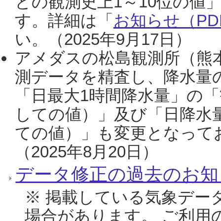
との観測史上1～10位の値
す。詳細は「
お知らせ（PDF
い。（2025年9月17日）
アメダスの松島観測所（熊本
測データを精査し、降水量
「日最大1時間降水量」の「
しての値）」及び「日降水
ての値）」も変更となって
（2025年8月20日）
データ修正の過去のお知
※ 掲載している気象デー
場合があります。 ご利用