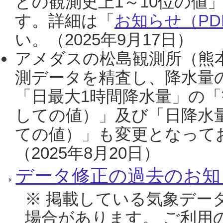
との観測史上1～10位の値
す。詳細は「
お知らせ（PDF
い。（2025年9月17日）
アメダスの松島観測所（熊本
測データを精査し、降水量
「日最大1時間降水量」の「
しての値）」及び「日降水
ての値）」も変更となって
（2025年8月20日）
データ修正の過去のお知
※ 掲載している気象デー
場合があります。 ご利用