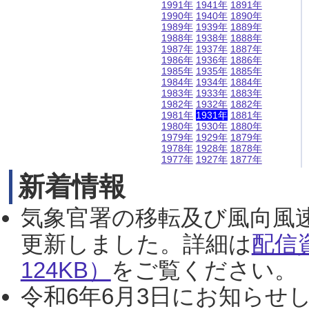
1991年
1941年
1891年
1990年
1940年
1890年
1989年
1939年
1889年
1988年
1938年
1888年
1987年
1937年
1887年
1986年
1936年
1886年
1985年
1935年
1885年
1984年
1934年
1884年
1983年
1933年
1883年
1982年
1932年
1882年
1981年
1931年
1881年
1980年
1930年
1880年
1979年
1929年
1879年
1978年
1928年
1878年
1977年
1927年
1877年
新着情報
気象官署の移転及び風向風
更新しました。詳細は
配信
124KB）
をご覧ください。（2
令和6年6月3日にお知らせし