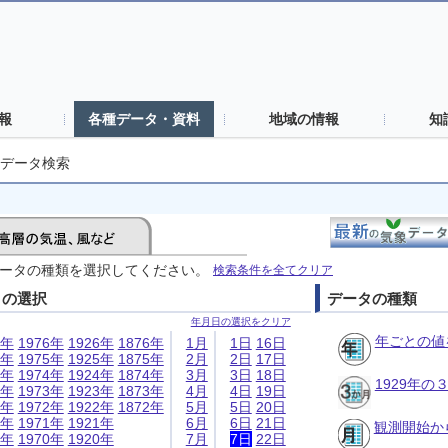
報
各種データ・資料
地域の情報
知
データ検索
ータの種類を選択してください。
検索条件を全てクリア
日の選択
データの種類
年月日の選択をクリア
年ごとの値
6年
1976年
1926年
1876年
1月
1日
16日
5年
1975年
1925年
1875年
2月
2日
17日
4年
1974年
1924年
1874年
3月
3日
18日
1929年
3年
1973年
1923年
1873年
4月
4日
19日
2年
1972年
1922年
1872年
5月
5日
20日
1年
1971年
1921年
6月
6日
21日
観測開始か
0年
1970年
1920年
7月
7日
22日