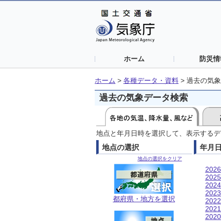
ホーム
防災情
ホーム
>
各種データ・資料
>
過去の気象
過去の気象データ検索
地点と年月日時を選択して、表示するデ
地点の選択
年月
地点の選択をクリア
202
202
202
202
都府県・地方を選択
202
202
202