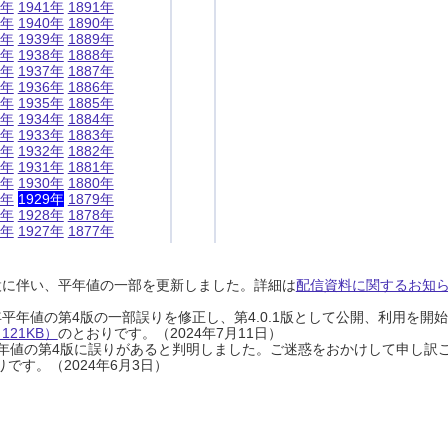
1年
1941年
1891年
0年
1940年
1890年
9年
1939年
1889年
8年
1938年
1888年
7年
1937年
1887年
6年
1936年
1886年
5年
1935年
1885年
4年
1934年
1884年
3年
1933年
1883年
2年
1932年
1882年
1年
1931年
1881年
0年
1930年
1880年
9年
1929年
1879年
8年
1928年
1878年
7年
1927年
1877年
設に伴い、平年値の一部を更新しました。詳細は
配信資料に関するお知らせ
0年平年値の第4版の一部誤りを修正し、第4.0.1版として公開、利用を
21KB）
のとおりです。（2024年7月11日）
0年平年値の第4版に誤りがあると判明しました。ご迷惑をおかけして申し訳
です。（2024年6月3日）