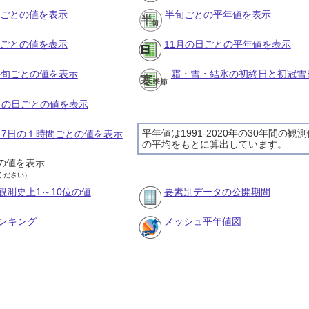
月ごとの値を表示
半旬ごとの平年値を表示
旬ごとの値を表示
11月の日ごとの平年値を表示
の半旬ごとの値を表示
霜・雪・結氷の初終日と初冠雪
1月の日ごとの値を表示
平年値は1991-2020年の30年間の観
1月7日の１時間ごとの値を表示
の平均をもとに算出しています。
の値を表示
ください）
観測史上1～10位の値
要素別データの公開期間
ンキング
メッシュ平年値図