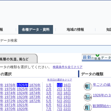
報
各種データ・資料
地域の情報
知
データ検索
ータの種類を選択してください。
検索条件を全てクリア
日の選択
データの種類
年月日の選択をクリア
年ごとの値
6年
1976年
1926年
1876年
1月
1日
16日
5年
1975年
1925年
1875年
2月
2日
17日
4年
1974年
1924年
1874年
3月
3日
18日
1926年
3年
1973年
1923年
1873年
4月
4日
19日
2年
1972年
1922年
1872年
5月
5日
20日
1年
1971年
1921年
6月
6日
21日
観測開始か
0年
1970年
1920年
7月
7日
22日