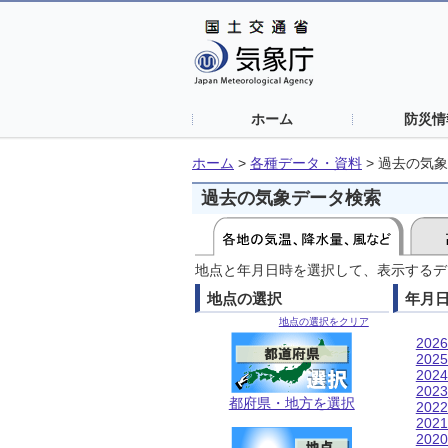
ホーム
防災情
ホーム
>
各種データ・資料
>
過去の気象
過去の気象データ検索
地点と年月日時を選択して、表示するデ
地点の選択
年月
地点の選択をクリア
202
202
202
202
都府県・地方を選択
202
202
202