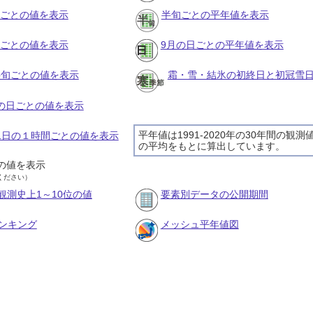
月ごとの値を表示
半旬ごとの平年値を表示
旬ごとの値を表示
9月の日ごとの平年値を表示
の半旬ごとの値を表示
霜・雪・結氷の初終日と初冠雪
月の日ごとの値を表示
平年値は1991-2020年の30年間の観測
月1日の１時間ごとの値を表示
の平均をもとに算出しています。
の値を表示
ください）
観測史上1～10位の値
要素別データの公開期間
ンキング
メッシュ平年値図