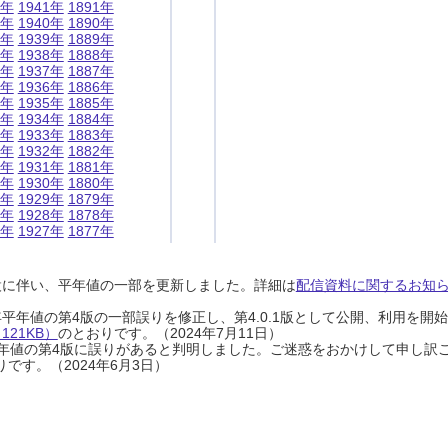
1年
1941年
1891年
0年
1940年
1890年
9年
1939年
1889年
8年
1938年
1888年
7年
1937年
1887年
6年
1936年
1886年
5年
1935年
1885年
4年
1934年
1884年
3年
1933年
1883年
2年
1932年
1882年
1年
1931年
1881年
0年
1930年
1880年
9年
1929年
1879年
8年
1928年
1878年
7年
1927年
1877年
設に伴い、平年値の一部を更新しました。詳細は
配信資料に関するお知らせ
0年平年値の第4版の一部誤りを修正し、第4.0.1版として公開、利用を
21KB）
のとおりです。（2024年7月11日）
0年平年値の第4版に誤りがあると判明しました。ご迷惑をおかけして申し訳
です。（2024年6月3日）