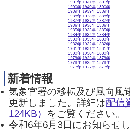
1991年
1941年
1891年
1990年
1940年
1890年
1989年
1939年
1889年
1988年
1938年
1888年
1987年
1937年
1887年
1986年
1936年
1886年
1985年
1935年
1885年
1984年
1934年
1884年
1983年
1933年
1883年
1982年
1932年
1882年
1981年
1931年
1881年
1980年
1930年
1880年
1979年
1929年
1879年
1978年
1928年
1878年
1977年
1927年
1877年
新着情報
気象官署の移転及び風向風
更新しました。詳細は
配信
124KB）
をご覧ください。（2
令和6年6月3日にお知らせし