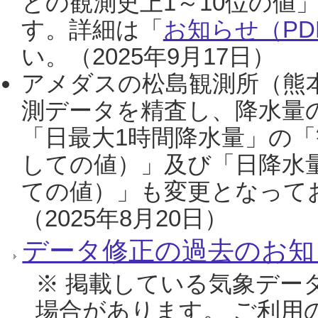
との観測史上1～10位の値
す。詳細は「
お知らせ（PDF
い。（2025年9月17日）
アメダスの松島観測所（熊本
測データを精査し、降水量
「日最大1時間降水量」の「
しての値）」及び「日降水
ての値）」も変更となって
（2025年8月20日）
データ修正の過去のお知
※ 掲載している気象デー
場合があります。 ご利用