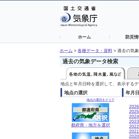
ホーム
防災情
ホーム
>
各種データ・資料
>
過去の気象
過去の気象データ検索
地点と年月日時を選択して、表示するデ
地点の選択
年月
地点の選択をクリア
202
202
202
202
都府県・地方を選択
202
202
202