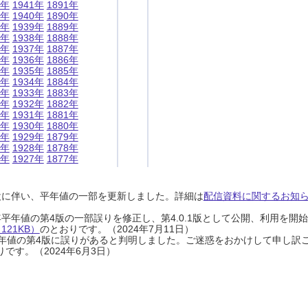
1年
1941年
1891年
0年
1940年
1890年
9年
1939年
1889年
8年
1938年
1888年
7年
1937年
1887年
6年
1936年
1886年
5年
1935年
1885年
4年
1934年
1884年
3年
1933年
1883年
2年
1932年
1882年
1年
1931年
1881年
0年
1930年
1880年
9年
1929年
1879年
8年
1928年
1878年
7年
1927年
1877年
設に伴い、平年値の一部を更新しました。詳細は
配信資料に関するお知らせ
0年平年値の第4版の一部誤りを修正し、第4.0.1版として公開、利用を
21KB）
のとおりです。（2024年7月11日）
0年平年値の第4版に誤りがあると判明しました。ご迷惑をおかけして申し訳
です。（2024年6月3日）