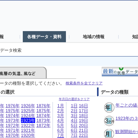
報
各種データ・資料
地域の情報
知
データ検索
ータの種類を選択してください。
検索条件を全てクリア
日の選択
データの種類
年月日の選択をクリア
年ごとの値
6年
1976年
1926年
1876年
1月
1日
16日
5年
1975年
1925年
1875年
2月
2日
17日
4年
1974年
1924年
1874年
3月
3日
18日
1923年
3年
1973年
1923年
1873年
4月
4日
19日
2年
1972年
1922年
1872年
5月
5日
20日
1年
1971年
1921年
6月
6日
21日
観測開始か
0年
1970年
1920年
7月
7日
22日