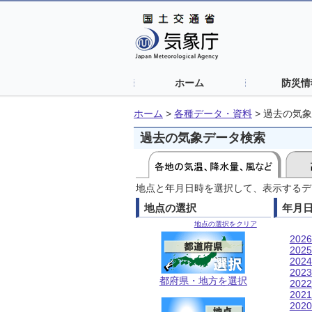
ホーム
防災情
ホーム
>
各種データ・資料
>
過去の気象
過去の気象データ検索
地点と年月日時を選択して、表示するデ
地点の選択
年月
地点の選択をクリア
202
202
202
202
都府県・地方を選択
202
202
202