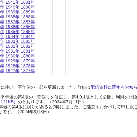
1年
1941年
1891年
0年
1940年
1890年
9年
1939年
1889年
8年
1938年
1888年
7年
1937年
1887年
6年
1936年
1886年
5年
1935年
1885年
4年
1934年
1884年
3年
1933年
1883年
2年
1932年
1882年
1年
1931年
1881年
0年
1930年
1880年
9年
1929年
1879年
8年
1928年
1878年
7年
1927年
1877年
設に伴い、平年値の一部を更新しました。詳細は
配信資料に関するお知らせ
0年平年値の第4版の一部誤りを修正し、第4.0.1版として公開、利用を
21KB）
のとおりです。（2024年7月11日）
0年平年値の第4版に誤りがあると判明しました。ご迷惑をおかけして申し訳
です。（2024年6月3日）