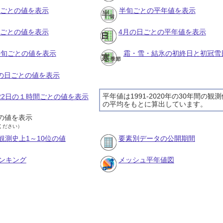
月ごとの値を表示
半旬ごとの平年値を表示
旬ごとの値を表示
4月の日ごとの平年値を表示
の半旬ごとの値を表示
霜・雪・結氷の初終日と初冠雪
月の日ごとの値を表示
平年値は1991-2020年の30年間の観
月22日の１時間ごとの値を表示
の平均をもとに算出しています。
の値を表示
ください）
観測史上1～10位の値
要素別データの公開期間
ンキング
メッシュ平年値図