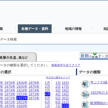
報
各種データ・資料
地域の情報
知
データ検索
ータの種類を選択してください。
検索条件を全てクリア
日の選択
データの種類
年月日の選択をクリア
年ごとの値
6年
1976年
1926年
1876年
1月
1日
16日
5年
1975年
1925年
1875年
2月
2日
17日
4年
1974年
1924年
1874年
3月
3日
18日
1922年
3年
1973年
1923年
1873年
4月
4日
19日
2年
1972年
1922年
1872年
5月
5日
20日
1年
1971年
1921年
6月
6日
21日
観測開始か
0年
1970年
1920年
7月
7日
22日