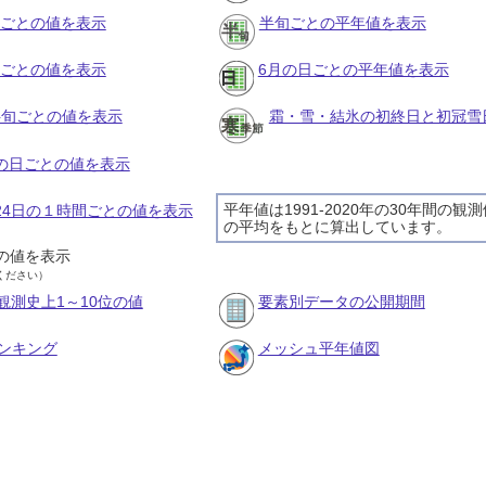
月ごとの値を表示
半旬ごとの平年値を表示
旬ごとの値を表示
6月の日ごとの平年値を表示
の半旬ごとの値を表示
霜・雪・結氷の初終日と初冠雪
月の日ごとの値を表示
平年値は1991-2020年の30年間の観
月24日の１時間ごとの値を表示
の平均をもとに算出しています。
の値を表示
ください）
観測史上1～10位の値
要素別データの公開期間
ンキング
メッシュ平年値図