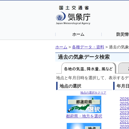
ホーム
防災情
ホーム
>
各種データ・資料
>
過去の気象
過去の気象データ検索
地点と年月日時を選択して、表示するデ
地点の選択
年月
地点の選択をクリア
202
202
202
202
都府県・地方を選択
202
202
202