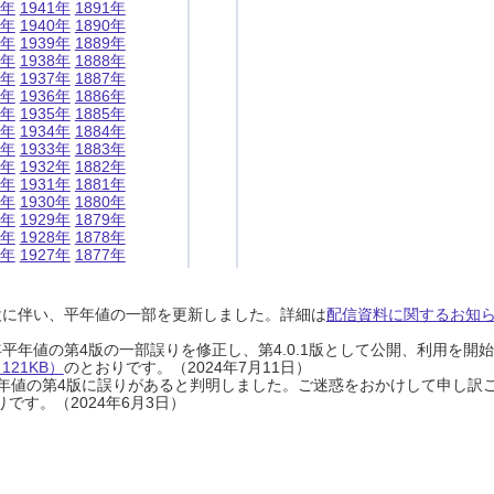
1年
1941年
1891年
0年
1940年
1890年
9年
1939年
1889年
8年
1938年
1888年
7年
1937年
1887年
6年
1936年
1886年
5年
1935年
1885年
4年
1934年
1884年
3年
1933年
1883年
2年
1932年
1882年
1年
1931年
1881年
0年
1930年
1880年
9年
1929年
1879年
8年
1928年
1878年
7年
1927年
1877年
設に伴い、平年値の一部を更新しました。詳細は
配信資料に関するお知らせ
0年平年値の第4版の一部誤りを修正し、第4.0.1版として公開、利用を
21KB）
のとおりです。（2024年7月11日）
0年平年値の第4版に誤りがあると判明しました。ご迷惑をおかけして申し訳
です。（2024年6月3日）