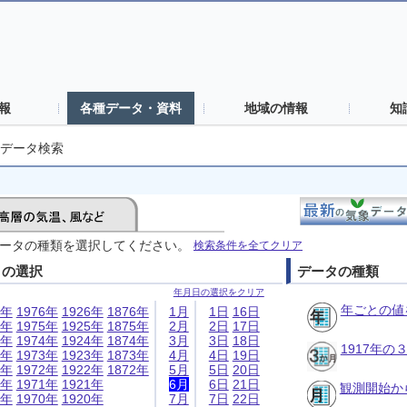
報
各種データ・資料
地域の情報
知
データ検索
ータの種類を選択してください。
検索条件を全てクリア
日の選択
データの種類
年月日の選択をクリア
年ごとの値
6年
1976年
1926年
1876年
1月
1日
16日
5年
1975年
1925年
1875年
2月
2日
17日
4年
1974年
1924年
1874年
3月
3日
18日
1917年
3年
1973年
1923年
1873年
4月
4日
19日
2年
1972年
1922年
1872年
5月
5日
20日
1年
1971年
1921年
6月
6日
21日
観測開始か
0年
1970年
1920年
7月
7日
22日