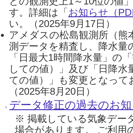
との観測史上1～10位の値
す。詳細は「
お知らせ（PDF
い。（2025年9月17日）
アメダスの松島観測所（熊本
測データを精査し、降水量
「日最大1時間降水量」の「
しての値）」及び「日降水
ての値）」も変更となって
（2025年8月20日）
データ修正の過去のお知
※ 掲載している気象デー
場合があります。 ご利用