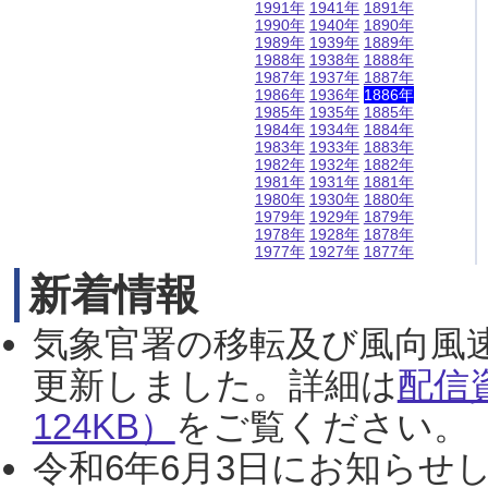
1991年
1941年
1891年
1990年
1940年
1890年
1989年
1939年
1889年
1988年
1938年
1888年
1987年
1937年
1887年
1986年
1936年
1886年
1985年
1935年
1885年
1984年
1934年
1884年
1983年
1933年
1883年
1982年
1932年
1882年
1981年
1931年
1881年
1980年
1930年
1880年
1979年
1929年
1879年
1978年
1928年
1878年
1977年
1927年
1877年
新着情報
気象官署の移転及び風向風
更新しました。詳細は
配信
124KB）
をご覧ください。（2
令和6年6月3日にお知らせし