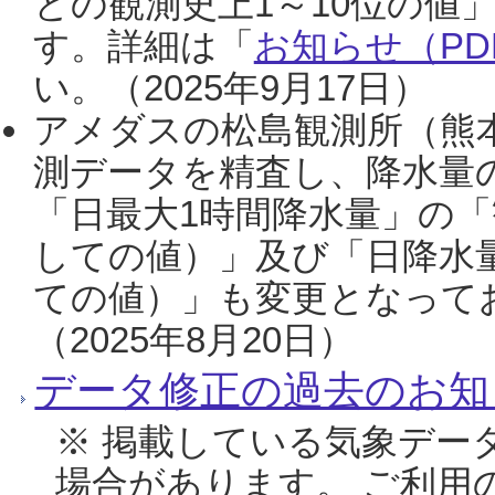
との観測史上1～10位の値
す。詳細は「
お知らせ（PDF
い。（2025年9月17日）
アメダスの松島観測所（熊本
測データを精査し、降水量
「日最大1時間降水量」の「
しての値）」及び「日降水
ての値）」も変更となって
（2025年8月20日）
データ修正の過去のお知
※ 掲載している気象デー
場合があります。 ご利用