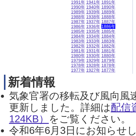
1991年
1941年
1891年
1990年
1940年
1890年
1989年
1939年
1889年
1988年
1938年
1888年
1987年
1937年
1887年
1986年
1936年
1886年
1985年
1935年
1885年
1984年
1934年
1884年
1983年
1933年
1883年
1982年
1932年
1882年
1981年
1931年
1881年
1980年
1930年
1880年
1979年
1929年
1879年
1978年
1928年
1878年
1977年
1927年
1877年
新着情報
気象官署の移転及び風向風
更新しました。詳細は
配信
124KB）
をご覧ください。（2
令和6年6月3日にお知らせし