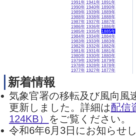
1991年
1941年
1891年
1990年
1940年
1890年
1989年
1939年
1889年
1988年
1938年
1888年
1987年
1937年
1887年
1986年
1936年
1886年
1985年
1935年
1885年
1984年
1934年
1884年
1983年
1933年
1883年
1982年
1932年
1882年
1981年
1931年
1881年
1980年
1930年
1880年
1979年
1929年
1879年
1978年
1928年
1878年
1977年
1927年
1877年
新着情報
気象官署の移転及び風向風
更新しました。詳細は
配信
124KB）
をご覧ください。（2
令和6年6月3日にお知らせし