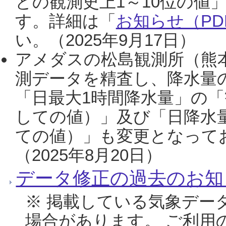
との観測史上1～10位の値
す。詳細は「
お知らせ（PDF
い。（2025年9月17日）
アメダスの松島観測所（熊本
測データを精査し、降水量
「日最大1時間降水量」の「
しての値）」及び「日降水
ての値）」も変更となって
（2025年8月20日）
データ修正の過去のお知
※ 掲載している気象デー
場合があります。 ご利用