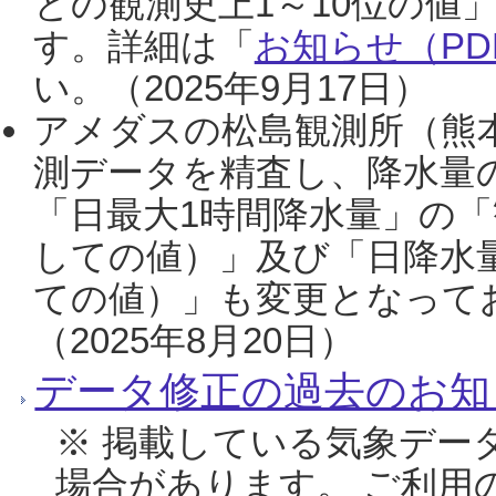
との観測史上1～10位の値
す。詳細は「
お知らせ（PDF
い。（2025年9月17日）
アメダスの松島観測所（熊本
測データを精査し、降水量
「日最大1時間降水量」の「
しての値）」及び「日降水
ての値）」も変更となって
（2025年8月20日）
データ修正の過去のお知
※ 掲載している気象デー
場合があります。 ご利用