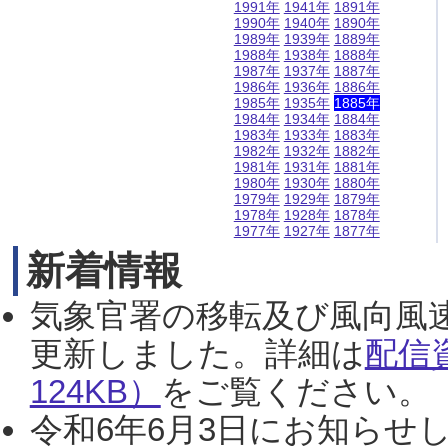
1991年
1941年
1891年
1990年
1940年
1890年
1989年
1939年
1889年
1988年
1938年
1888年
1987年
1937年
1887年
1986年
1936年
1886年
1985年
1935年
1885年
1984年
1934年
1884年
1983年
1933年
1883年
1982年
1932年
1882年
1981年
1931年
1881年
1980年
1930年
1880年
1979年
1929年
1879年
1978年
1928年
1878年
1977年
1927年
1877年
新着情報
気象官署の移転及び風向風
更新しました。詳細は
配信
124KB）
をご覧ください。（2
令和6年6月3日にお知らせし