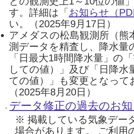
との観測史上1～10位の値
す。詳細は「
お知らせ（PDF
い。（2025年9月17日）
アメダスの松島観測所（熊本
測データを精査し、降水量
「日最大1時間降水量」の「
しての値）」及び「日降水
ての値）」も変更となって
（2025年8月20日）
データ修正の過去のお知
※ 掲載している気象デー
場合があります。 ご利用