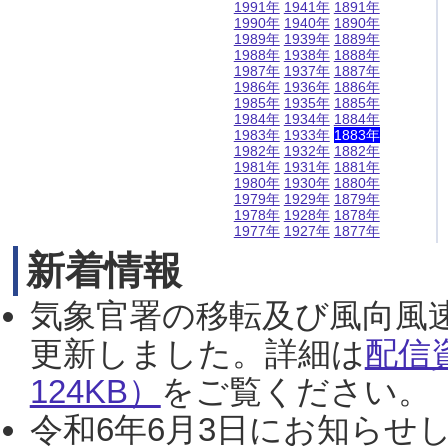
1991年
1941年
1891年
1990年
1940年
1890年
1989年
1939年
1889年
1988年
1938年
1888年
1987年
1937年
1887年
1986年
1936年
1886年
1985年
1935年
1885年
1984年
1934年
1884年
1983年
1933年
1883年
1982年
1932年
1882年
1981年
1931年
1881年
1980年
1930年
1880年
1979年
1929年
1879年
1978年
1928年
1878年
1977年
1927年
1877年
新着情報
気象官署の移転及び風向風
更新しました。詳細は
配信
124KB）
をご覧ください。（2
令和6年6月3日にお知らせし