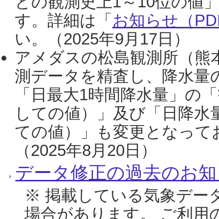
との観測史上1～10位の値
す。詳細は「
お知らせ（PDF
い。（2025年9月17日）
アメダスの松島観測所（熊本
測データを精査し、降水量
「日最大1時間降水量」の「
しての値）」及び「日降水
ての値）」も変更となって
（2025年8月20日）
データ修正の過去のお知
※ 掲載している気象デー
場合があります。 ご利用