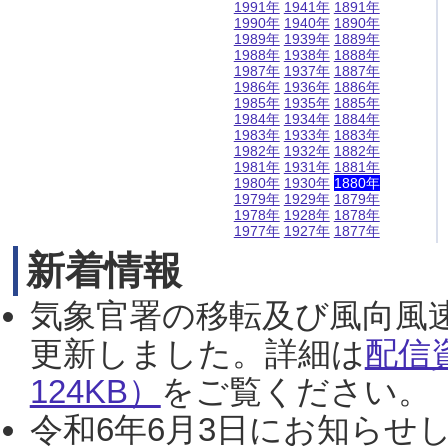
1991年
1941年
1891年
1990年
1940年
1890年
1989年
1939年
1889年
1988年
1938年
1888年
1987年
1937年
1887年
1986年
1936年
1886年
1985年
1935年
1885年
1984年
1934年
1884年
1983年
1933年
1883年
1982年
1932年
1882年
1981年
1931年
1881年
1980年
1930年
1880年
1979年
1929年
1879年
1978年
1928年
1878年
1977年
1927年
1877年
新着情報
気象官署の移転及び風向風
更新しました。詳細は
配信
124KB）
をご覧ください。（2
令和6年6月3日にお知らせし