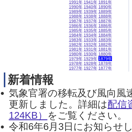
1991年
1941年
1891年
1990年
1940年
1890年
1989年
1939年
1889年
1988年
1938年
1888年
1987年
1937年
1887年
1986年
1936年
1886年
1985年
1935年
1885年
1984年
1934年
1884年
1983年
1933年
1883年
1982年
1932年
1882年
1981年
1931年
1881年
1980年
1930年
1880年
1979年
1929年
1879年
1978年
1928年
1878年
1977年
1927年
1877年
新着情報
気象官署の移転及び風向風
更新しました。詳細は
配信
124KB）
をご覧ください。（2
令和6年6月3日にお知らせし