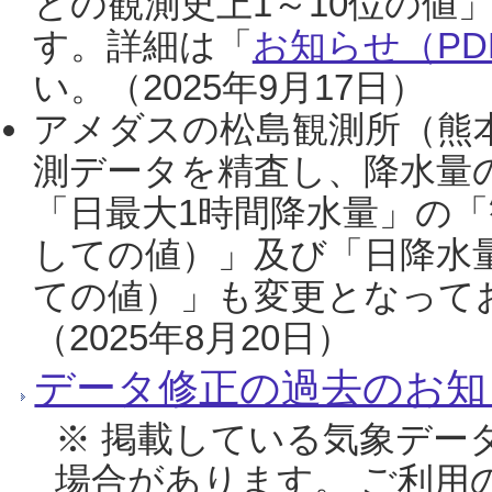
との観測史上1～10位の値
す。詳細は「
お知らせ（PDF
い。（2025年9月17日）
アメダスの松島観測所（熊本
測データを精査し、降水量
「日最大1時間降水量」の「
しての値）」及び「日降水
ての値）」も変更となって
（2025年8月20日）
データ修正の過去のお知
※ 掲載している気象デー
場合があります。 ご利用