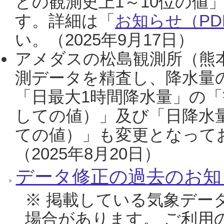
との観測史上1～10位の値
す。詳細は「
お知らせ（PDF
い。（2025年9月17日）
アメダスの松島観測所（熊本
測データを精査し、降水量
「日最大1時間降水量」の「
しての値）」及び「日降水
ての値）」も変更となって
（2025年8月20日）
データ修正の過去のお知
※ 掲載している気象デー
場合があります。 ご利用