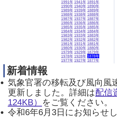
1991年
1941年
1891年
1990年
1940年
1890年
1989年
1939年
1889年
1988年
1938年
1888年
1987年
1937年
1887年
1986年
1936年
1886年
1985年
1935年
1885年
1984年
1934年
1884年
1983年
1933年
1883年
1982年
1932年
1882年
1981年
1931年
1881年
1980年
1930年
1880年
1979年
1929年
1879年
1978年
1928年
1878年
1977年
1927年
1877年
新着情報
気象官署の移転及び風向風
更新しました。詳細は
配信
124KB）
をご覧ください。（2
令和6年6月3日にお知らせし