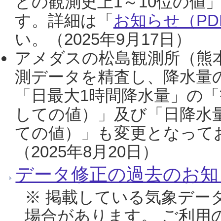
との観測史上1～10位の値
す。詳細は「
お知らせ（PDF
い。（2025年9月17日）
アメダスの松島観測所（熊本
測データを精査し、降水量
「日最大1時間降水量」の「
しての値）」及び「日降水
ての値）」も変更となって
（2025年8月20日）
データ修正の過去のお知
※ 掲載している気象デー
場合があります。 ご利用