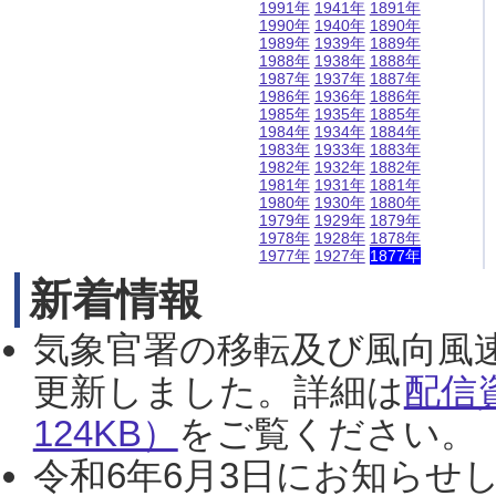
1991年
1941年
1891年
1990年
1940年
1890年
1989年
1939年
1889年
1988年
1938年
1888年
1987年
1937年
1887年
1986年
1936年
1886年
1985年
1935年
1885年
1984年
1934年
1884年
1983年
1933年
1883年
1982年
1932年
1882年
1981年
1931年
1881年
1980年
1930年
1880年
1979年
1929年
1879年
1978年
1928年
1878年
1977年
1927年
1877年
新着情報
気象官署の移転及び風向風
更新しました。詳細は
配信
124KB）
をご覧ください。（2
令和6年6月3日にお知らせし