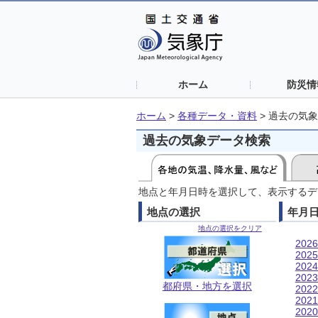
ホーム
防災情
ホーム
>
各種データ・資料
>
過去の気象
過去の気象データ検索
地点と年月日時を選択して、表示するデ
地点の選択
年月
地点の選択をクリア
202
202
202
202
都府県・地方を選択
202
202
202