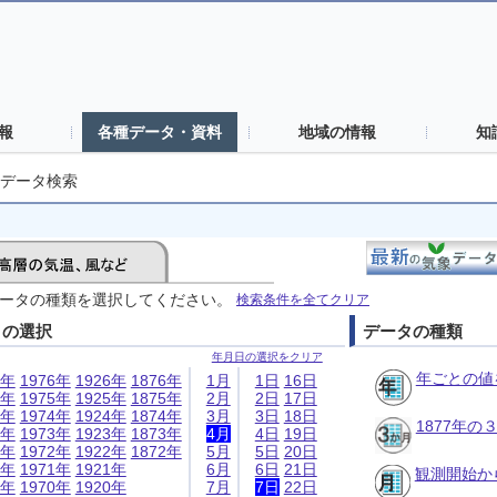
報
各種データ・資料
地域の情報
知
データ検索
ータの種類を選択してください。
検索条件を全てクリア
日の選択
データの種類
年月日の選択をクリア
年ごとの値
6年
1976年
1926年
1876年
1月
1日
16日
5年
1975年
1925年
1875年
2月
2日
17日
4年
1974年
1924年
1874年
3月
3日
18日
1877年
3年
1973年
1923年
1873年
4月
4日
19日
2年
1972年
1922年
1872年
5月
5日
20日
1年
1971年
1921年
6月
6日
21日
観測開始か
0年
1970年
1920年
7月
7日
22日