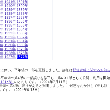
1年
1941年
1891年
0年
1940年
1890年
9年
1939年
1889年
8年
1938年
1888年
7年
1937年
1887年
6年
1936年
1886年
5年
1935年
1885年
4年
1934年
1884年
3年
1933年
1883年
2年
1932年
1882年
1年
1931年
1881年
0年
1930年
1880年
9年
1929年
1879年
8年
1928年
1878年
7年
1927年
1877年
設に伴い、平年値の一部を更新しました。詳細は
配信資料に関するお知らせ
0年平年値の第4版の一部誤りを修正し、第4.0.1版として公開、利用を
21KB）
のとおりです。（2024年7月11日）
0年平年値の第4版に誤りがあると判明しました。ご迷惑をおかけして申し訳
です。（2024年6月3日）