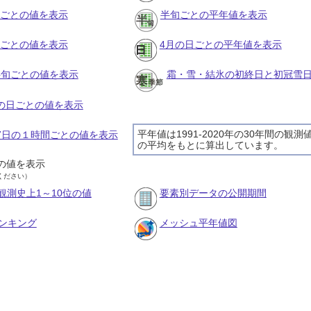
月ごとの値を表示
半旬ごとの平年値を表示
旬ごとの値を表示
4月の日ごとの平年値を表示
の半旬ごとの値を表示
霜・雪・結氷の初終日と初冠雪
月の日ごとの値を表示
平年値は1991-2020年の30年間の観測
月7日の１時間ごとの値を表示
の平均をもとに算出しています。
の値を表示
ください）
観測史上1～10位の値
要素別データの公開期間
ンキング
メッシュ平年値図