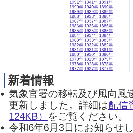
1991年
1941年
1891年
1990年
1940年
1890年
1989年
1939年
1889年
1988年
1938年
1888年
1987年
1937年
1887年
1986年
1936年
1886年
1985年
1935年
1885年
1984年
1934年
1884年
1983年
1933年
1883年
1982年
1932年
1882年
1981年
1931年
1881年
1980年
1930年
1880年
1979年
1929年
1879年
1978年
1928年
1878年
1977年
1927年
1877年
新着情報
気象官署の移転及び風向風
更新しました。詳細は
配信
124KB）
をご覧ください。（2
令和6年6月3日にお知らせし