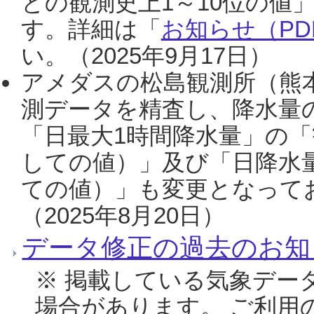
との観測史上1～10位の値
す。詳細は「
お知らせ（PDF
い。（2025年9月17日）
アメダスの松島観測所（熊本
測データを精査し、降水量
「日最大1時間降水量」の「
しての値）」及び「日降水
ての値）」も変更となって
（2025年8月20日）
データ修正の過去のお知
※ 掲載している気象デー
場合があります。 ご利用