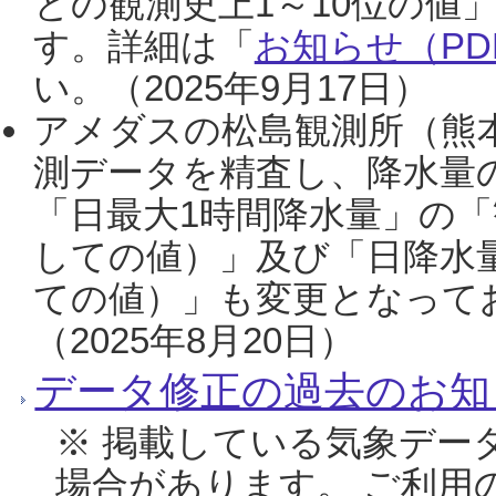
との観測史上1～10位の値
す。詳細は「
お知らせ（PDF
い。（2025年9月17日）
アメダスの松島観測所（熊本
測データを精査し、降水量
「日最大1時間降水量」の「
しての値）」及び「日降水
ての値）」も変更となって
（2025年8月20日）
データ修正の過去のお知
※ 掲載している気象デー
場合があります。 ご利用