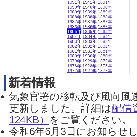
1991年
1941年
1891年
1990年
1940年
1890年
1989年
1939年
1889年
1988年
1938年
1888年
1987年
1937年
1887年
1986年
1936年
1886年
1985年
1935年
1885年
1984年
1934年
1884年
1983年
1933年
1883年
1982年
1932年
1882年
1981年
1931年
1881年
1980年
1930年
1880年
1979年
1929年
1879年
1978年
1928年
1878年
1977年
1927年
1877年
新着情報
気象官署の移転及び風向風
更新しました。詳細は
配信
124KB）
をご覧ください。（2
令和6年6月3日にお知らせし